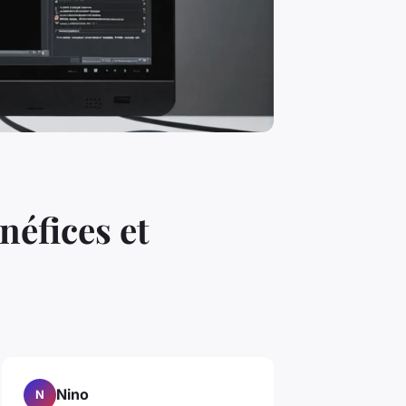
néfices et
Nino
N