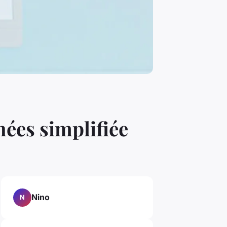
ées simplifiée
Nino
N