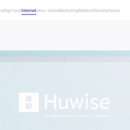
tu
High tech
Internet
Jeux-video
Marketing
Matériel
Smartphones