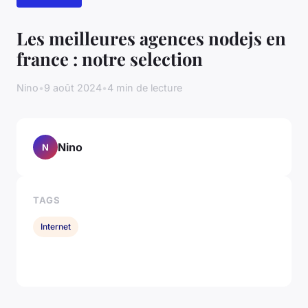
Les meilleures agences nodejs en
france : notre selection
Nino
•
9 août 2024
•
4 min de lecture
Nino
N
TAGS
Internet