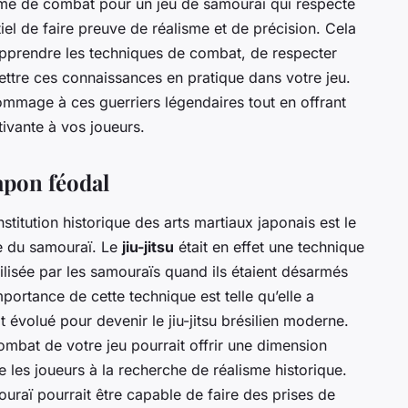
ème de combat pour un jeu de samouraï qui respecte
ntiel de faire preuve de réalisme et de précision. Cela
pprendre les techniques de combat, de respecter
 mettre ces connaissances en pratique dans votre jeu.
ommage à ces guerriers légendaires tout en offrant
ivante à vos joueurs.
Japon féodal
titution historique des arts martiaux japonais est le
de du samouraï. Le
jiu-jitsu
était en effet une technique
lisée par les samouraïs quand ils étaient désarmés
ortance de cette technique est telle qu’elle a
it évolué pour devenir le jiu-jitsu brésilien moderne.
combat de votre jeu pourrait offrir une dimension
 les joueurs à la recherche de réalisme historique.
uraï pourrait être capable de faire des prises de