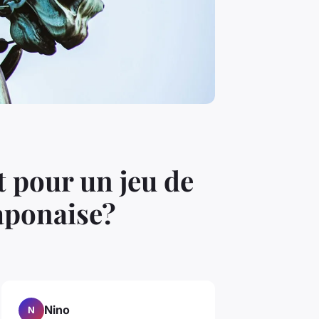
 pour un jeu de
japonaise?
Nino
N