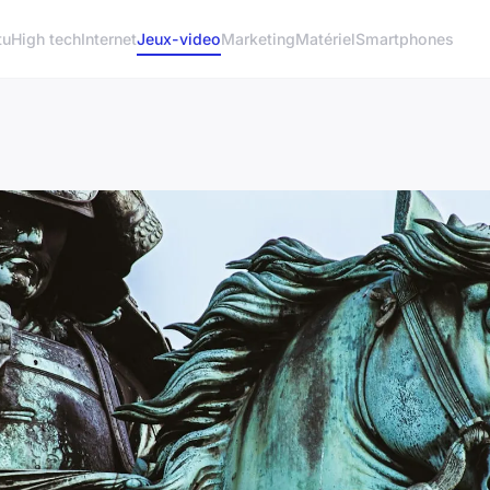
tu
High tech
Internet
Jeux-video
Marketing
Matériel
Smartphones