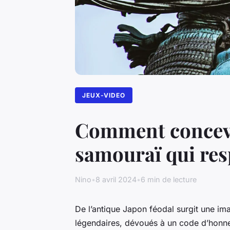
JEUX-VIDEO
Comment concevo
samouraï qui resp
Nino
•
8 avril 2024
•
6 min de lecture
De l’antique Japon féodal surgit une i
légendaires, dévoués à un code d’honn