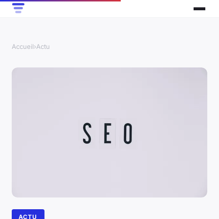
Accueil
›
Actu
ACTU