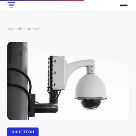
Accueil
›
High tech
HIGH TECH