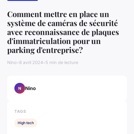
Comment mettre en place un
système de caméras de sécurité
avec reconnaissance de plaques
d'immatriculation pour un
parking d'entreprise?
Nino
•
8 avril 2024
•
5 min de lecture
Nino
N
TAGS
High tech