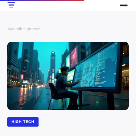
Accueil
›
High tech
HIGH TECH