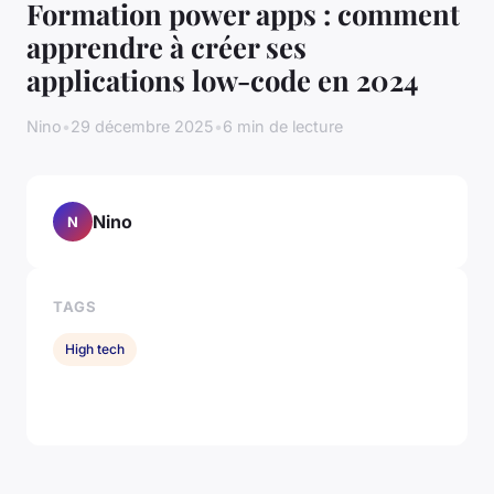
Formation power apps : comment
apprendre à créer ses
applications low-code en 2024
Nino
•
29 décembre 2025
•
6 min de lecture
Nino
N
TAGS
High tech